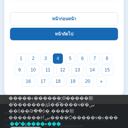
หน้าก่อนหน้า
หน้าถัดไป
1
2
3
4
5
6
7
8
9
10
11
12
13
14
15
16
17
18
19
20
»
�����ء������;Ѳ�����䫵
�ͧ�������дǡ��͡����ҹ�ͧ�س
��ô��Թ��õ�ͺ����䫵
Privacy Policy
|
About Us
�������Ҥس����Ѻ�����ҹ�ء���
Copyright © 2000-2026 - Job Online Co.,Ltd. All rights reserved.
��º�¡����ء���
Contact Webmaster :
Webmaster@Jobpub.com