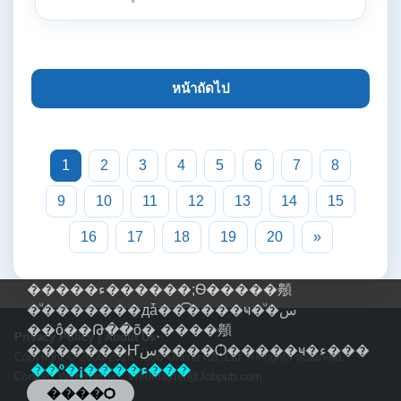
หน้าถัดไป
1
2
3
4
5
6
7
8
9
10
11
12
13
14
15
16
17
18
19
20
»
�����ء������;Ѳ�����䫵
�ͧ�������дǡ��͡����ҹ�ͧ�س
��ô��Թ��õ�ͺ����䫵
Privacy Policy
|
About Us
�������Ҥس����Ѻ�����ҹ�ء���
Copyright © 2000-2026 - Job Online Co.,Ltd. All rights reserved.
��º�¡����ء���
Contact Webmaster :
Webmaster@Jobpub.com