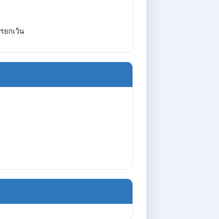
รยกเว้น