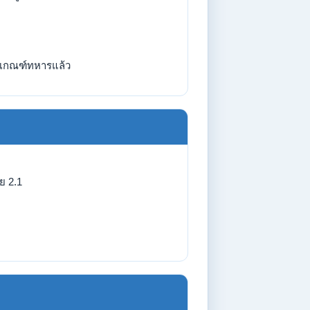
เกณฑ์ทหารแล้ว
ย 2.1