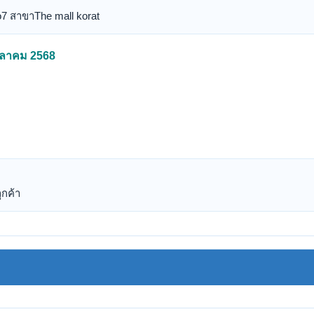
o7 สาขาThe mall korat
ตุลาคม 2568
ูกค้า