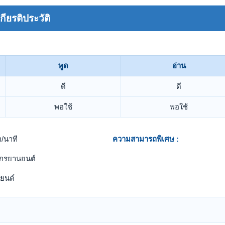
ยรติประวัติ
พูด
อ่าน
ดี
ดี
พอใช้
พอใช้
/นาที
ความสามารถพิเศษ :
ักรยานยนต์
ยนต์