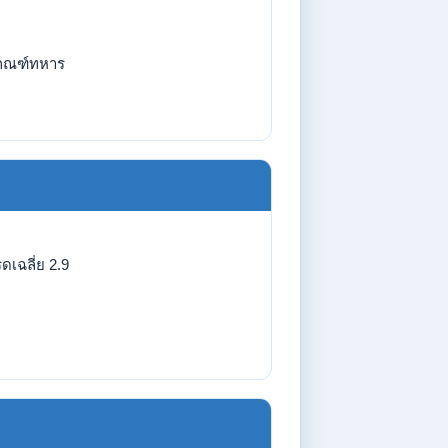
กณฑ์ทหาร
ดเฉลี่ย 2.9