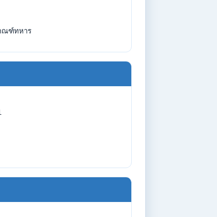
กณฑ์ทหาร
1