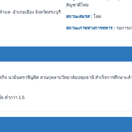
สัญชาติไทย
ำบล- อำเภอเมือง จังหวัดสระบุรี
สถานะสมรส :
โสด
สถานะภาพทางการทหาร :
รอการเ
ธุรกิจ นวมินทราชินูทิศ สวนกุหลาบวิทยาลัยปทุมธานี สำเร็จการศึกษาแล้ว
ย ต่ำกว่า 1.5