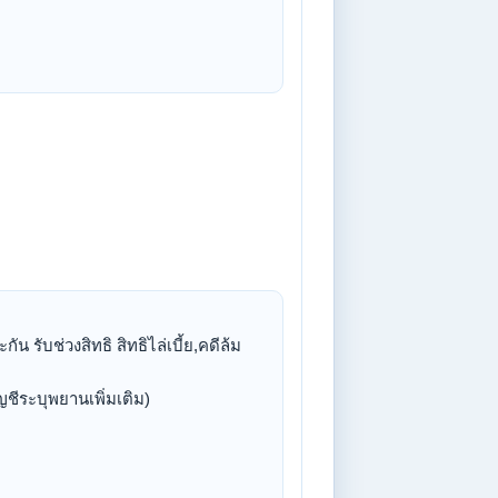
 รับช่วงสิทธิ สิทธิไล่เบี้ย,คดีล้ม
ญชีระบุพยานเพิ่มเติม)