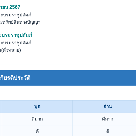
นยายน 2567
บรมราชูปถัมภ์
ละทรัพย์สินทางปัญญา
ะบรมราชูปถัมภ์
บรมราชูปถัมภ์
(ตั๋วทนาย)
ยรติประวัติ
พูด
อ่าน
ดีมาก
ดีมาก
ดี
ดี