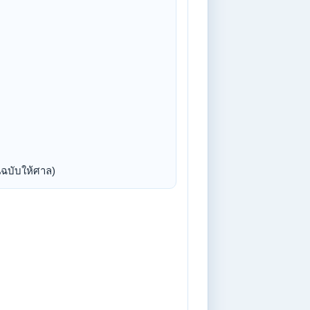
นฉบับให้ศาล)