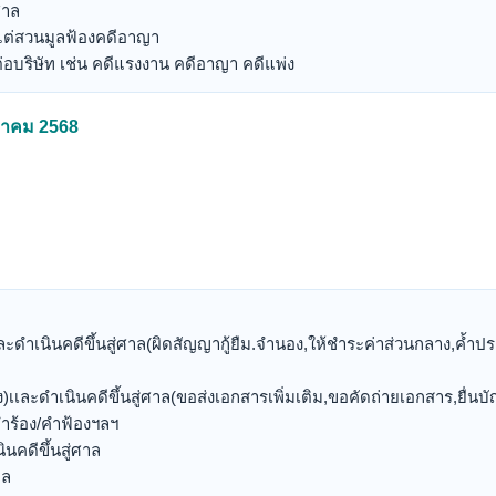
ศาล
ไต่สวนมูลฟ้องคดีอาญา
่อบริษัท เช่น คดีแรงงาน คดีอาญา คดีแพ่ง
ันวาคม 2568
ละดำเนินคดีขึ้นสู่ศาล(ผิดสัญญากู้ยืม.จำนอง,ให้ชำระค่าส่วนกลาง,ค้ำประกัน
)เเละดำเนินคดีขึ้นสู่ศาล(ขอส่งเอกสารเพิ่มเติม,ขอคัดถ่ายเอกสาร,ยื่นบั
ำร้อง/คำฟ้องฯลฯ
นคดีขึ้นสู่ศาล
าล