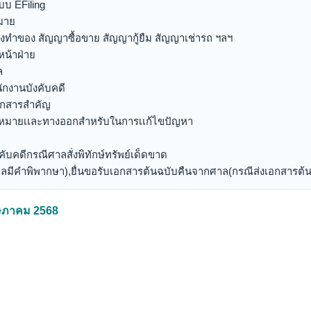
บ EFiling
มาย
างทำของ สัญญาซื้อขาย สัญญากู้ยืม สัญญาเช่ารถ ฯลฯ
หน้าฝ่าย
ล
ักงานบังคับคดี
อกสารสำคัญ
กฎหมายเเละทางออกสำหรับในการเเก้ไขปัญหา
คับคดีกรณีศาลสั่งพิทักษ์ทรัพย์เด็ดขาด
ื่อศาลมีคำพิพากษา),ยื่นขอรับเอกสารต้นฉบับคืนจากศาล(กรณีส่งเอกสารต้
พฤษภาคม 2568