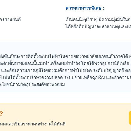
ความสามารถพิเศษ :
ักรยานยนต์
เป็นคนนิ่งๆเงียบๆ มีความมุ่งมั่น
ได้หรือติดปัญหาจะหาสาเหตุและแน
งขันทักษะการติดตั้งระบบไฟฟ้าในคาร ของวิทยาลัยเอกชนทั่วภาคใต้ ผม
ดับชั้นปวช.ตอนนั้นผมทำเครื่องเขย่าทำถัง โดยใช้พวกอุปกรณ์ที่เหลือ
์ และอีก1ความภาคภูมิใจของผมคือการทำโปรเจ็ค ระดับปริญญาตรี ตอนน
ตย์ เป็นได้ทั้งระบบรักษาความปลอด ระบบช่วยเหลือฉุกเฉิน และอำควา
้ประโยชน์ตามวัตถุประสงค์ของพวกผม
้?
้งหมดและเริ่มสรรหาคนทำงานได้ทันที