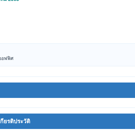
รออฟฟิศ
ยรติประวัติ