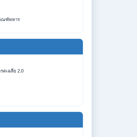
กณฑ์ทหาร
รดเฉลี่ย 2.0