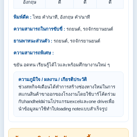
อังกฤษ
ดี
ดี
ดี
พิมพ์ดีด :
ไทย คำ/นาที, อังกฤษ คำ/นาที
ความสามารถในการขับขี่ :
รถยนต์, รถจักรยานยนต์
ยานพาหนะส่วนตัว :
รถยนต์, รถจักรยานยนต์
ความสามารถพิเศษ :
ขยัน อดทน เรียนรู้ได้ไวและพร้อมศึกษางานใหม่ ๆ
ความภูมิใจ / ผลงาน / เกียรติประวัติ
ช่วงสหกิจ4เดือนได้ทำการสร้างช่องทางใหม่ในการ
สแกนสินค้าขาออกของโรงงานโดยใช้บาร์โค้ดร่วม
กับhandheldผ่านโปรแกรมexcelและone driveเพื่อ
นำข้อมูลมาใช้ทำใบloading noteแบบสำเร็จรูป