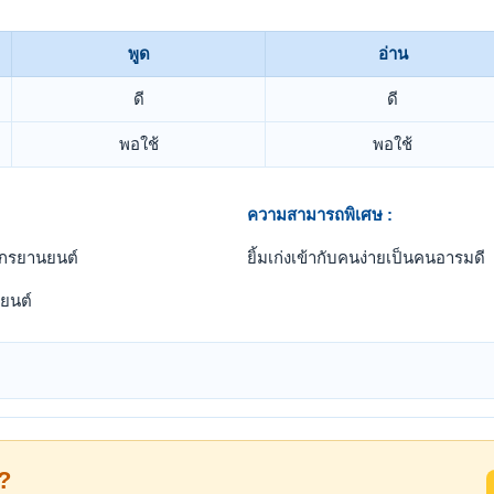
พูด
อ่าน
ดี
ดี
พอใช้
พอใช้
ความสามารถพิเศษ :
ักรยานยนต์
ยิ้มเก่งเข้ากับคนง่ายเป็นคนอารมดี
ยนต์
้?