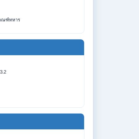
กณฑ์ทหาร
3.2