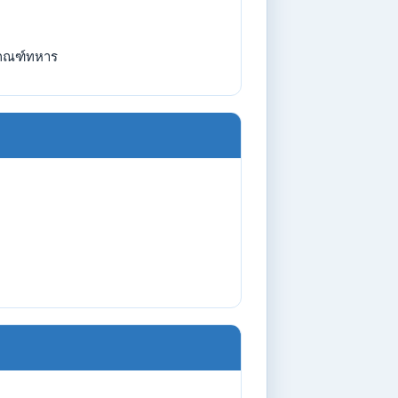
กณฑ์ทหาร