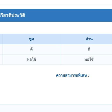
ยรติประวัติ
พูด
อ่าน
ดี
ดี
พอใช้
พอใช้
ความสามารถพิเศษ :