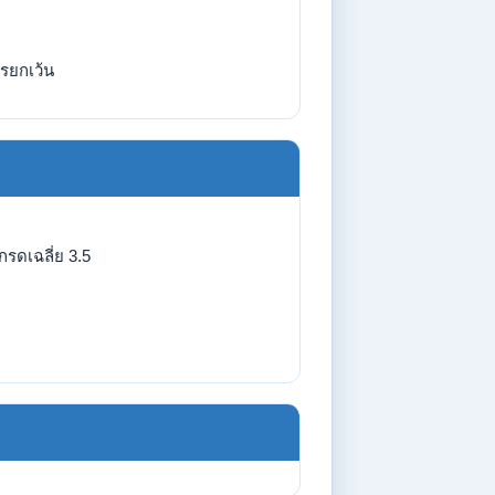
รยกเว้น
รดเฉลี่ย 3.5