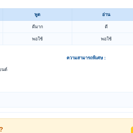
พูด
อ่าน
ดีมาก
ดี
พอใช้
พอใช้
ความสามารถพิเศษ :
ยนต์
้?