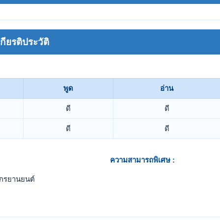
ยรติประวัติ
พูด
อ่าน
ดี
ดี
ดี
ดี
ความสามารถพิเศษ :
ักรยานยนต์