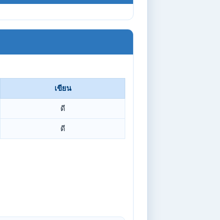
เขียน
ดี
ดี