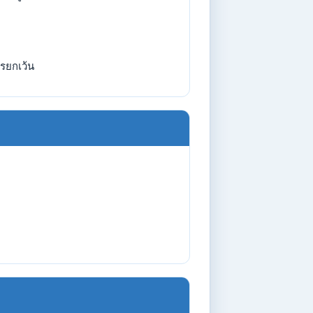
รยกเว้น