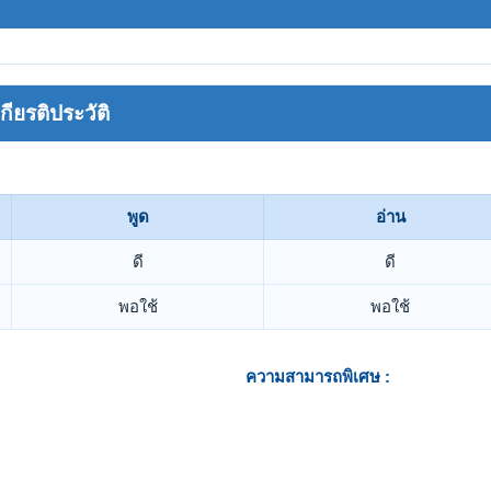
ยรติประวัติ
พูด
อ่าน
ดี
ดี
พอใช้
พอใช้
ความสามารถพิเศษ :