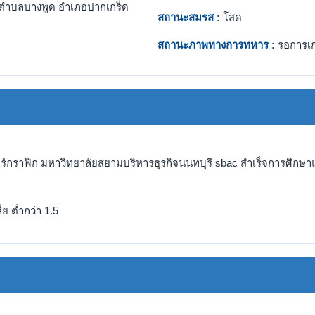
ตำบลบางพูด อำเภอปากเกร็ด
สถานะสมรส :
โสด
สถานะภาพทางการทหาร :
รอการเ
ร์กราฟิก มหาวิทยาลัยสยามบริหารธุรกิจนนทบุรี sbac สำเร็จการศึกษาแล
ย ต่ำกว่า 1.5