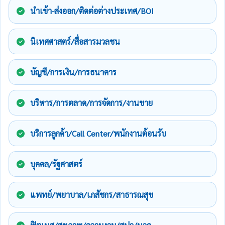
นำเข้า-ส่งออก/ติดต่อต่างประเทศ/BOI
นิเทศศาสตร์/สื่อสารมวลชน
บัญชี/การเงิน/การธนาคาร
บริหาร/การตลาด/การจัดการ/งานขาย
บริการลูกค้า/Call Center/พนักงานต้อนรับ
บุคคล/รัฐศาสตร์
แพทย์/พยาบาล/เภสัชกร/สาธารณสุข