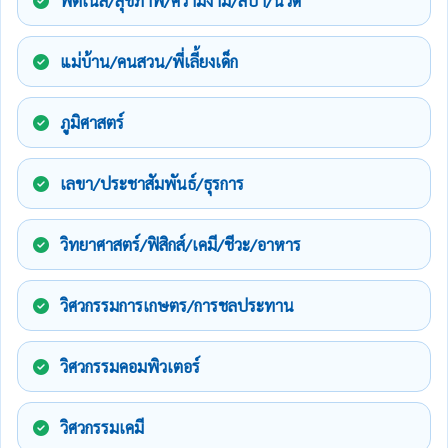
ฟิตเนส/สุขภาพ/ความงาม/สปา/นวด
แม่บ้าน/คนสวน/พี่เลี้ยงเด็ก
ภูมิศาสตร์
เลขา/ประชาสัมพันธ์/ธุรการ
วิทยาศาสตร์/ฟิสิกส์/เคมี/ชีวะ/อาหาร
วิศวกรรมการเกษตร/การชลประทาน
วิศวกรรมคอมพิวเตอร์
วิศวกรรมเคมี