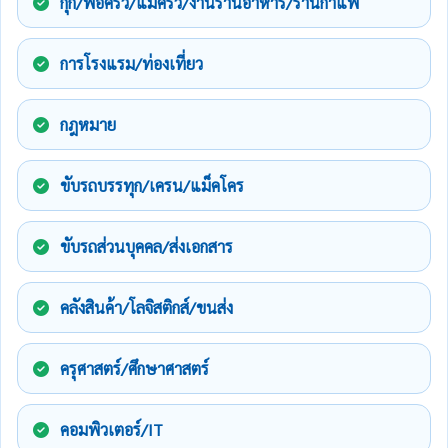
กุ๊ก/พ่อครัว/แม่ครัว/งานร้านอาหาร/ร้านกาแฟ
การโรงแรม/ท่องเที่ยว
กฎหมาย
ขับรถบรรทุก/เครน/แม็คโคร
ขับรถส่วนบุคคล/ส่งเอกสาร
คลังสินค้า/โลจิสติกส์/ขนส่ง
ครุศาสตร์/ศึกษาศาสตร์
คอมพิวเตอร์/IT