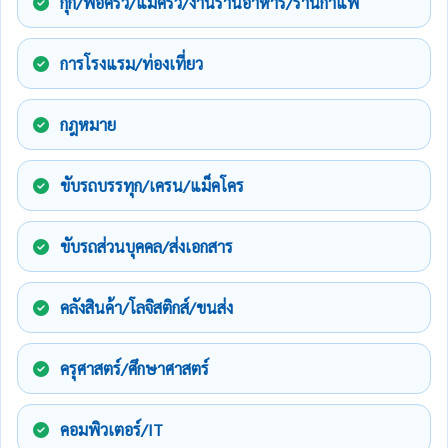
กุ๊ก/พ่อครัว/แม่ครัว/งานร้านอาหาร/ร้านกาแฟ
การโรงแรม/ท่องเที่ยว
กฎหมาย
ขับรถบรรทุก/เครน/แม็คโคร
ขับรถส่วนบุคคล/ส่งเอกสาร
คลังสินค้า/โลจิสติกส์/ขนส่ง
ครุศาสตร์/ศึกษาศาสตร์
คอมพิวเตอร์/IT