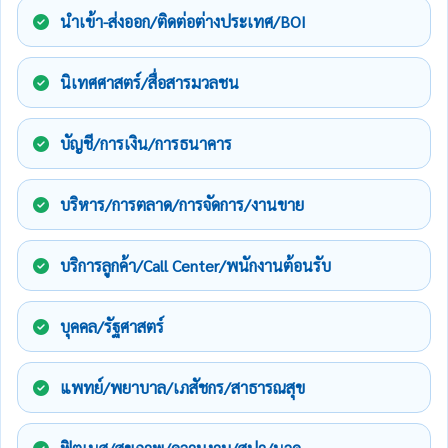
นำเข้า-ส่งออก/ติดต่อต่างประเทศ/BOI
นิเทศศาสตร์/สื่อสารมวลชน
บัญชี/การเงิน/การธนาคาร
บริหาร/การตลาด/การจัดการ/งานขาย
บริการลูกค้า/Call Center/พนักงานต้อนรับ
บุคคล/รัฐศาสตร์
แพทย์/พยาบาล/เภสัชกร/สาธารณสุข