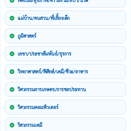
ฟิตเนส/สุขภาพ/ความงาม/สปา/นวด
แม่บ้าน/คนสวน/พี่เลี้ยงเด็ก
ภูมิศาสตร์
เลขา/ประชาสัมพันธ์/ธุรการ
วิทยาศาสตร์/ฟิสิกส์/เคมี/ชีวะ/อาหาร
วิศวกรรมการเกษตร/การชลประทาน
วิศวกรรมคอมพิวเตอร์
วิศวกรรมเคมี