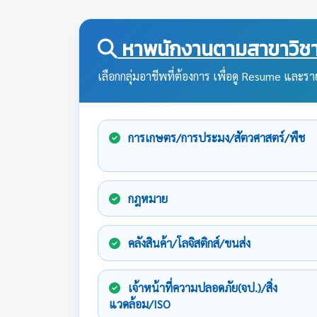
หาพนักงานตามสาขาวิชา
เลือกกลุ่มอาชีพที่ต้องการ เพื่อดู Resume และราย
การเกษตร/การประมง/สัตวศาสตร์/พืช
กฎหมาย
คลังสินค้า/โลจิสติกส์/ขนส่ง
เจ้าหน้าที่ความปลอดภัย(จป.)/สิ่ง
แวดล้อม/ISO