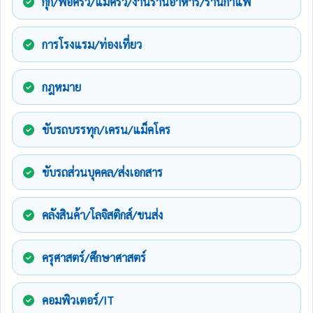
กุ๊ก/พ่อครัว/แม่ครัว/งานร้านอาหาร/ร้านกาแฟ
การโรงแรม/ท่องเที่ยว
กฎหมาย
ขับรถบรรทุก/เครน/แม็คโคร
ขับรถส่วนบุคคล/ส่งเอกสาร
คลังสินค้า/โลจิสติกส์/ขนส่ง
ครุศาสตร์/ศึกษาศาสตร์
คอมพิวเตอร์/IT