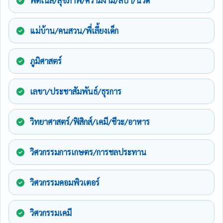
ฟิตเนส/สุขภาพ/ความงาม/สปา/นวด
แม่บ้าน/คนสวน/พี่เลี้ยงเด็ก
ภูมิศาสตร์
เลขา/ประชาสัมพันธ์/ธุรการ
วิทยาศาสตร์/ฟิสิกส์/เคมี/ชีวะ/อาหาร
วิศวกรรมการเกษตร/การชลประทาน
วิศวกรรมคอมพิวเตอร์
วิศวกรรมเคมี