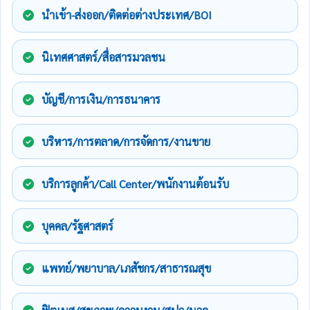
นำเข้า-ส่งออก/ติดต่อต่างประเทศ/BOI
นิเทศศาสตร์/สื่อสารมวลชน
บัญชี/การเงิน/การธนาคาร
บริหาร/การตลาด/การจัดการ/งานขาย
บริการลูกค้า/Call Center/พนักงานต้อนรับ
บุคคล/รัฐศาสตร์
แพทย์/พยาบาล/เภสัชกร/สาธารณสุข