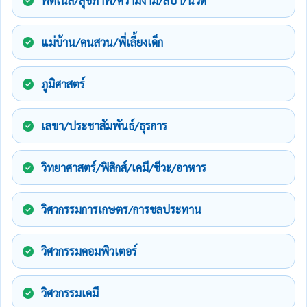
ฟิตเนส/สุขภาพ/ความงาม/สปา/นวด
แม่บ้าน/คนสวน/พี่เลี้ยงเด็ก
ภูมิศาสตร์
เลขา/ประชาสัมพันธ์/ธุรการ
วิทยาศาสตร์/ฟิสิกส์/เคมี/ชีวะ/อาหาร
วิศวกรรมการเกษตร/การชลประทาน
วิศวกรรมคอมพิวเตอร์
วิศวกรรมเคมี