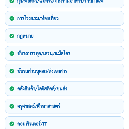
กุ๊ก/พ่อครัว/แม่ครัว/งานร้านอาหาร/ร้านกาแฟ
การโรงแรม/ท่องเที่ยว
กฎหมาย
ขับรถบรรทุก/เครน/แม็คโคร
ขับรถส่วนบุคคล/ส่งเอกสาร
คลังสินค้า/โลจิสติกส์/ขนส่ง
ครุศาสตร์/ศึกษาศาสตร์
คอมพิวเตอร์/IT