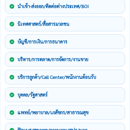
นำเข้า-ส่งออก/ติดต่อต่างประเทศ/BOI
นิเทศศาสตร์/สื่อสารมวลชน
บัญชี/การเงิน/การธนาคาร
บริหาร/การตลาด/การจัดการ/งานขาย
บริการลูกค้า/Call Center/พนักงานต้อนรับ
บุคคล/รัฐศาสตร์
แพทย์/พยาบาล/เภสัชกร/สาธารณสุข