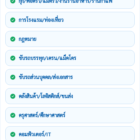
กุ๊ก/พ่อครัว/แม่ครัว/งานร้านอาหาร/ร้านกาแฟ
การโรงแรม/ท่องเที่ยว
กฎหมาย
ขับรถบรรทุก/เครน/แม็คโคร
ขับรถส่วนบุคคล/ส่งเอกสาร
คลังสินค้า/โลจิสติกส์/ขนส่ง
ครุศาสตร์/ศึกษาศาสตร์
คอมพิวเตอร์/IT