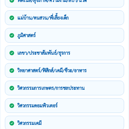
ฟิตเนส/สุขภาพ/ความงาม/สปา/นวด
แม่บ้าน/คนสวน/พี่เลี้ยงเด็ก
ภูมิศาสตร์
เลขา/ประชาสัมพันธ์/ธุรการ
วิทยาศาสตร์/ฟิสิกส์/เคมี/ชีวะ/อาหาร
วิศวกรรมการเกษตร/การชลประทาน
วิศวกรรมคอมพิวเตอร์
วิศวกรรมเคมี