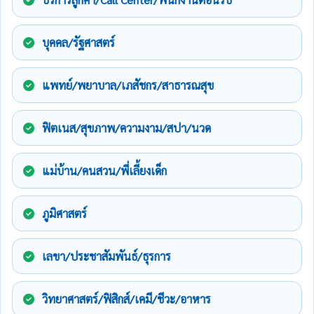
บุคคล/รัฐศาสตร์
แพทย์/พยาบาล/เภสัชกร/สาธารณสุข
ฟิตเนส/สุขภาพ/ความงาม/สปา/นวด
แม่บ้าน/คนสวน/พี่เลี้ยงเด็ก
ภูมิศาสตร์
เลขา/ประชาสัมพันธ์/ธุรการ
วิทยาศาสตร์/ฟิสิกส์/เคมี/ชีวะ/อาหาร