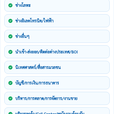
ช่างโลหะ
ช่างอิเลคโทรนิค/ไฟฟ้า
ช่างอื่นๆ
นำเข้า-ส่งออก/ติดต่อต่างประเทศ/BOI
นิเทศศาสตร์/สื่อสารมวลชน
บัญชี/การเงิน/การธนาคาร
บริหาร/การตลาด/การจัดการ/งานขาย
บริการลูกค้า/Call Center/พนักงานต้อนรับ