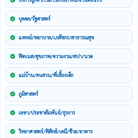
บุคคล/รัฐศาสตร์
แพทย์/พยาบาล/เภสัชกร/สาธารณสุข
ฟิตเนส/สุขภาพ/ความงาม/สปา/นวด
แม่บ้าน/คนสวน/พี่เลี้ยงเด็ก
ภูมิศาสตร์
เลขา/ประชาสัมพันธ์/ธุรการ
วิทยาศาสตร์/ฟิสิกส์/เคมี/ชีวะ/อาหาร