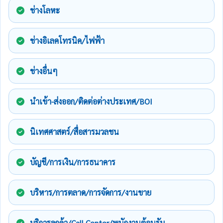
ช่างโลหะ
ช่างอิเลคโทรนิค/ไฟฟ้า
ช่างอื่นๆ
นำเข้า-ส่งออก/ติดต่อต่างประเทศ/BOI
นิเทศศาสตร์/สื่อสารมวลชน
บัญชี/การเงิน/การธนาคาร
บริหาร/การตลาด/การจัดการ/งานขาย
บริการลูกค้า/Call Center/พนักงานต้อนรับ