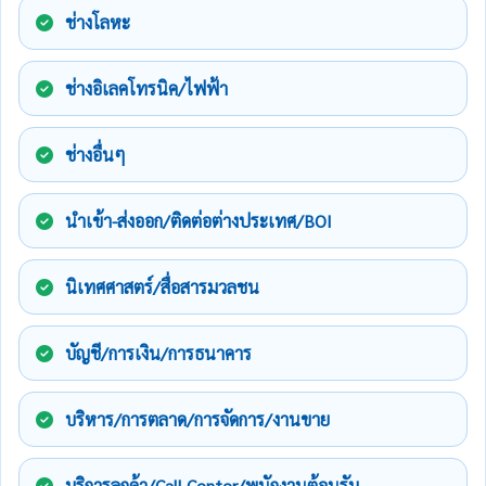
ช่างโลหะ
ช่างอิเลคโทรนิค/ไฟฟ้า
ช่างอื่นๆ
นำเข้า-ส่งออก/ติดต่อต่างประเทศ/BOI
นิเทศศาสตร์/สื่อสารมวลชน
บัญชี/การเงิน/การธนาคาร
บริหาร/การตลาด/การจัดการ/งานขาย
บริการลูกค้า/Call Center/พนักงานต้อนรับ