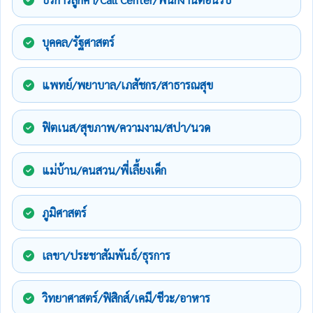
บุคคล/รัฐศาสตร์
แพทย์/พยาบาล/เภสัชกร/สาธารณสุข
ฟิตเนส/สุขภาพ/ความงาม/สปา/นวด
แม่บ้าน/คนสวน/พี่เลี้ยงเด็ก
ภูมิศาสตร์
เลขา/ประชาสัมพันธ์/ธุรการ
วิทยาศาสตร์/ฟิสิกส์/เคมี/ชีวะ/อาหาร