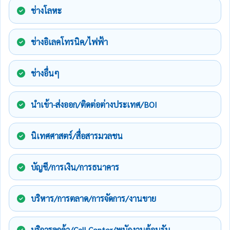
ช่างโลหะ
ช่างอิเลคโทรนิค/ไฟฟ้า
ช่างอื่นๆ
นำเข้า-ส่งออก/ติดต่อต่างประเทศ/BOI
นิเทศศาสตร์/สื่อสารมวลชน
บัญชี/การเงิน/การธนาคาร
บริหาร/การตลาด/การจัดการ/งานขาย
บริการลูกค้า/Call Center/พนักงานต้อนรับ