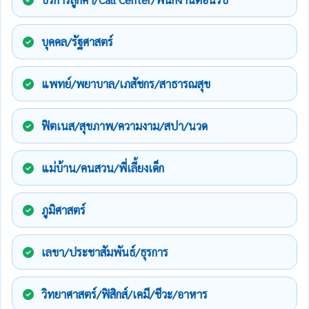
บุคคล/รัฐศาสตร์
แพทย์/พยาบาล/เภสัชกร/สาธารณสุข
ฟิตเนส/สุขภาพ/ความงาม/สปา/นวด
แม่บ้าน/คนสวน/พี่เลี้ยงเด็ก
ภูมิศาสตร์
เลขา/ประชาสัมพันธ์/ธุรการ
วิทยาศาสตร์/ฟิสิกส์/เคมี/ชีวะ/อาหาร