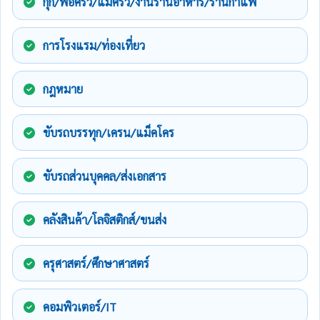
กุ๊ก/พ่อครัว/แม่ครัว/งานร้านอาหาร/ร้านกาแฟ
การโรงแรม/ท่องเที่ยว
กฎหมาย
ขับรถบรรทุก/เครน/แม็คโคร
ขับรถส่วนบุคคล/ส่งเอกสาร
คลังสินค้า/โลจิสติกส์/ขนส่ง
ครุศาสตร์/ศึกษาศาสตร์
คอมพิวเตอร์/IT