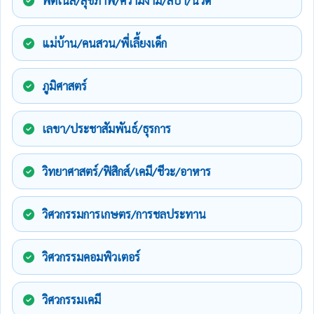
ฟิตเนส/สุขภาพ/ความงาม/สปา/นวด
แม่บ้าน/คนสวน/พี่เลี้ยงเด็ก
ภูมิศาสตร์
เลขา/ประชาสัมพันธ์/ธุรการ
วิทยาศาสตร์/ฟิสิกส์/เคมี/ชีวะ/อาหาร
วิศวกรรมการเกษตร/การชลประทาน
วิศวกรรมคอมพิวเตอร์
วิศวกรรมเคมี