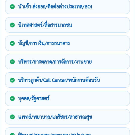
นำเข้า-ส่งออก/ติดต่อต่างประเทศ/BOI
นิเทศศาสตร์/สื่อสารมวลชน
บัญชี/การเงิน/การธนาคาร
บริหาร/การตลาด/การจัดการ/งานขาย
บริการลูกค้า/Call Center/พนักงานต้อนรับ
บุคคล/รัฐศาสตร์
แพทย์/พยาบาล/เภสัชกร/สาธารณสุข