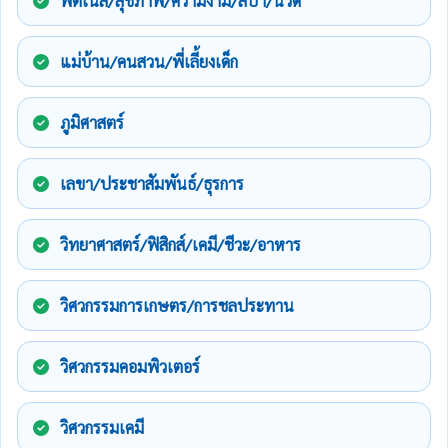
ฟิตเนส/สุขภาพ/ความงาม/สปา/นวด
แม่บ้าน/คนสวน/พี่เลี้ยงเด็ก
ภูมิศาสตร์
เลขา/ประชาสัมพันธ์/ธุรการ
วิทยาศาสตร์/ฟิสิกส์/เคมี/ชีวะ/อาหาร
วิศวกรรมการเกษตร/การชลประทาน
วิศวกรรมคอมพิวเตอร์
วิศวกรรมเคมี