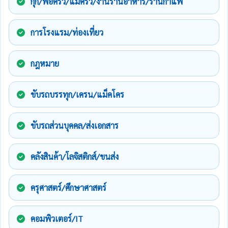
กุ๊ก/พ่อครัว/แม่ครัว/งานร้านอาหาร/ร้านกาแฟ
การโรงแรม/ท่องเที่ยว
กฎหมาย
ขับรถบรรทุก/เครน/แม็คโคร
ขับรถส่วนบุคคล/ส่งเอกสาร
คลังสินค้า/โลจิสติกส์/ขนส่ง
ครุศาสตร์/ศึกษาศาสตร์
คอมพิวเตอร์/IT