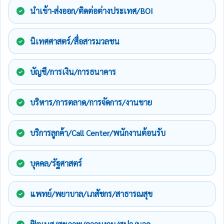
นำเข้า-ส่งออก/ติดต่อต่างประเทศ/BOI
นิเทศศาสตร์/สื่อสารมวลชน
บัญชี/การเงิน/การธนาคาร
บริหาร/การตลาด/การจัดการ/งานขาย
บริการลูกค้า/Call Center/พนักงานต้อนรับ
บุคคล/รัฐศาสตร์
แพทย์/พยาบาล/เภสัชกร/สาธารณสุข