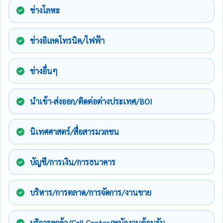
ช่างโลหะ
ช่างอิเลคโทรนิค/ไฟฟ้า
ช่างอื่นๆ
นำเข้า-ส่งออก/ติดต่อต่างประเทศ/BOI
นิเทศศาสตร์/สื่อสารมวลชน
บัญชี/การเงิน/การธนาคาร
บริหาร/การตลาด/การจัดการ/งานขาย
บริการลูกค้า/Call Center/พนักงานต้อนรับ