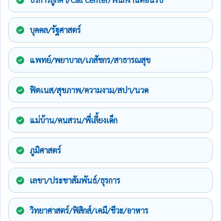
บุคคล/รัฐศาสตร์
แพทย์/พยาบาล/เภสัชกร/สาธารณสุข
ฟิตเนส/สุขภาพ/ความงาม/สปา/นวด
แม่บ้าน/คนสวน/พี่เลี้ยงเด็ก
ภูมิศาสตร์
เลขา/ประชาสัมพันธ์/ธุรการ
วิทยาศาสตร์/ฟิสิกส์/เคมี/ชีวะ/อาหาร