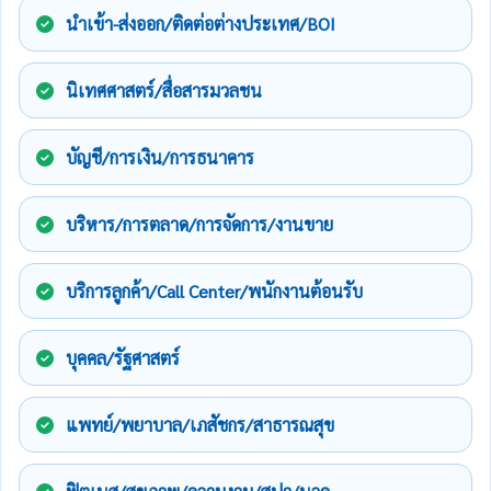
นำเข้า-ส่งออก/ติดต่อต่างประเทศ/BOI
นิเทศศาสตร์/สื่อสารมวลชน
บัญชี/การเงิน/การธนาคาร
บริหาร/การตลาด/การจัดการ/งานขาย
บริการลูกค้า/Call Center/พนักงานต้อนรับ
บุคคล/รัฐศาสตร์
แพทย์/พยาบาล/เภสัชกร/สาธารณสุข