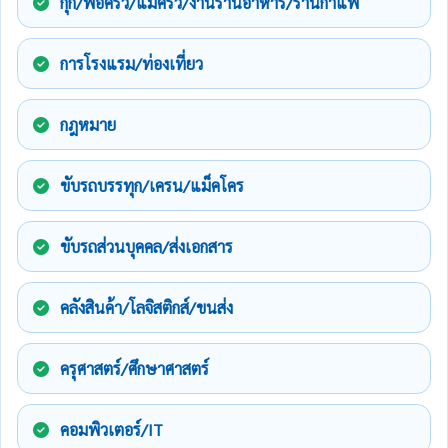
กุ๊ก/พ่อครัว/แม่ครัว/งานร้านอาหาร/ร้านกาแฟ
การโรงแรม/ท่องเที่ยว
กฎหมาย
ขับรถบรรทุก/เครน/แม็คโคร
ขับรถส่วนบุคคล/ส่งเอกสาร
คลังสินค้า/โลจิสติกส์/ขนส่ง
ครุศาสตร์/ศึกษาศาสตร์
คอมพิวเตอร์/IT