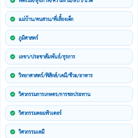
ฟิตเนส/สุขภาพ/ความงาม/สปา/นวด
แม่บ้าน/คนสวน/พี่เลี้ยงเด็ก
ภูมิศาสตร์
เลขา/ประชาสัมพันธ์/ธุรการ
วิทยาศาสตร์/ฟิสิกส์/เคมี/ชีวะ/อาหาร
วิศวกรรมการเกษตร/การชลประทาน
วิศวกรรมคอมพิวเตอร์
วิศวกรรมเคมี