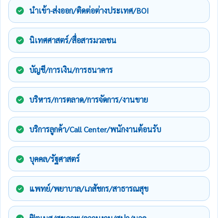
นำเข้า-ส่งออก/ติดต่อต่างประเทศ/BOI
นิเทศศาสตร์/สื่อสารมวลชน
บัญชี/การเงิน/การธนาคาร
บริหาร/การตลาด/การจัดการ/งานขาย
บริการลูกค้า/Call Center/พนักงานต้อนรับ
บุคคล/รัฐศาสตร์
แพทย์/พยาบาล/เภสัชกร/สาธารณสุข