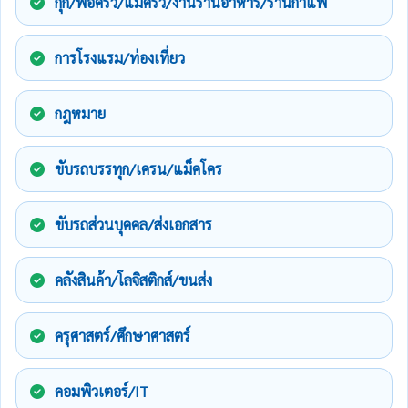
กุ๊ก/พ่อครัว/แม่ครัว/งานร้านอาหาร/ร้านกาแฟ
การโรงแรม/ท่องเที่ยว
กฎหมาย
ขับรถบรรทุก/เครน/แม็คโคร
ขับรถส่วนบุคคล/ส่งเอกสาร
คลังสินค้า/โลจิสติกส์/ขนส่ง
ครุศาสตร์/ศึกษาศาสตร์
คอมพิวเตอร์/IT