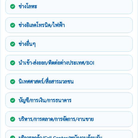
ช่างโลหะ
ช่างอิเลคโทรนิค/ไฟฟ้า
ช่างอื่นๆ
นำเข้า-ส่งออก/ติดต่อต่างประเทศ/BOI
นิเทศศาสตร์/สื่อสารมวลชน
บัญชี/การเงิน/การธนาคาร
บริหาร/การตลาด/การจัดการ/งานขาย
บริการลูกค้า/Call Center/พนักงานต้อนรับ