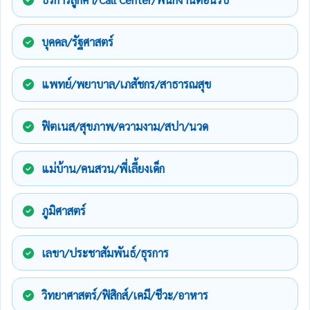
บุคคล/รัฐศาสตร์
แพทย์/พยาบาล/เภสัชกร/สาธารณสุข
ฟิตเนส/สุขภาพ/ความงาม/สปา/นวด
แม่บ้าน/คนสวน/พี่เลี้ยงเด็ก
ภูมิศาสตร์
เลขา/ประชาสัมพันธ์/ธุรการ
วิทยาศาสตร์/ฟิสิกส์/เคมี/ชีวะ/อาหาร