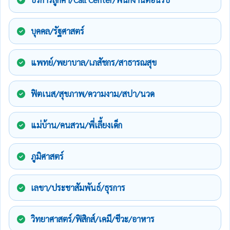
บุคคล/รัฐศาสตร์
แพทย์/พยาบาล/เภสัชกร/สาธารณสุข
ฟิตเนส/สุขภาพ/ความงาม/สปา/นวด
แม่บ้าน/คนสวน/พี่เลี้ยงเด็ก
ภูมิศาสตร์
เลขา/ประชาสัมพันธ์/ธุรการ
วิทยาศาสตร์/ฟิสิกส์/เคมี/ชีวะ/อาหาร