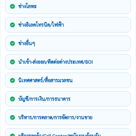
ช่างโลหะ
ช่างอิเลคโทรนิค/ไฟฟ้า
ช่างอื่นๆ
นำเข้า-ส่งออก/ติดต่อต่างประเทศ/BOI
นิเทศศาสตร์/สื่อสารมวลชน
บัญชี/การเงิน/การธนาคาร
บริหาร/การตลาด/การจัดการ/งานขาย
บริการลูกค้า/Call Center/พนักงานต้อนรับ