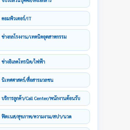
ขับรถส่วนบุคคล/ส่งเอกสาร
คอมพิวเตอร์/IT
ช่างกลโรงงาน/เทคนิคอุตสาหกรรม
ช่างอิเลคโทรนิค/ไฟฟ้า
นิเทศศาสตร์/สื่อสารมวลชน
บริการลูกค้า/Call Center/พนักงานต้อนรับ
ฟิตเนส/สุขภาพ/ความงาม/สปา/นวด