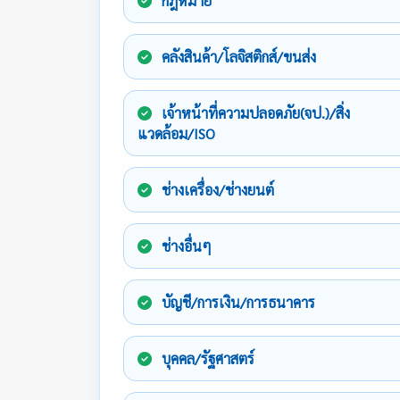
กฎหมาย
คลังสินค้า/โลจิสติกส์/ขนส่ง
เจ้าหน้าที่ความปลอดภัย(จป.)/สิ่ง
แวดล้อม/ISO
ช่างเครื่อง/ช่างยนต์
ช่างอื่นๆ
บัญชี/การเงิน/การธนาคาร
บุคคล/รัฐศาสตร์