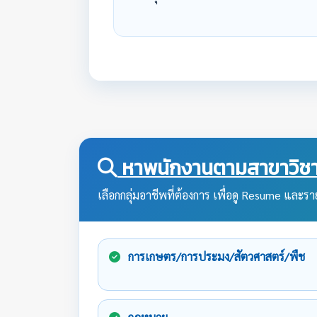
หาพนักงานตามสาขาวิชา
เลือกกลุ่มอาชีพที่ต้องการ เพื่อดู Resume และราย
การเกษตร/การประมง/สัตวศาสตร์/พืช