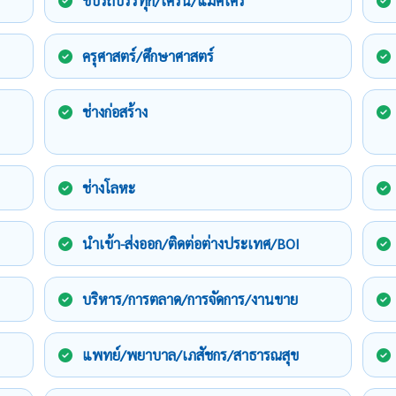
ขับรถบรรทุก/เครน/แม็คโคร
ครุศาสตร์/ศึกษาศาสตร์
ช่างก่อสร้าง
ช่างโลหะ
นำเข้า-ส่งออก/ติดต่อต่างประเทศ/BOI
บริหาร/การตลาด/การจัดการ/งานขาย
แพทย์/พยาบาล/เภสัชกร/สาธารณสุข