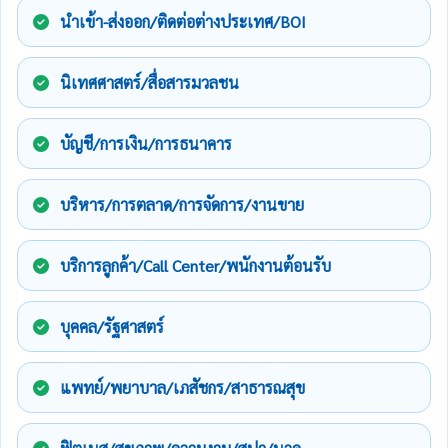
นำเข้า-ส่งออก/ติดต่อต่างประเทศ/BOI
นิเทศศาสตร์/สื่อสารมวลชน
บัญชี/การเงิน/การธนาคาร
บริหาร/การตลาด/การจัดการ/งานขาย
บริการลูกค้า/Call Center/พนักงานต้อนรับ
บุคคล/รัฐศาสตร์
แพทย์/พยาบาล/เภสัชกร/สาธารณสุข