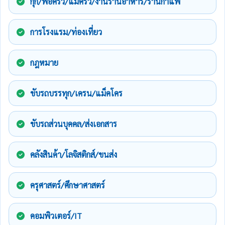
กุ๊ก/พ่อครัว/แม่ครัว/งานร้านอาหาร/ร้านกาแฟ
การโรงแรม/ท่องเที่ยว
กฎหมาย
ขับรถบรรทุก/เครน/แม็คโคร
ขับรถส่วนบุคคล/ส่งเอกสาร
คลังสินค้า/โลจิสติกส์/ขนส่ง
ครุศาสตร์/ศึกษาศาสตร์
คอมพิวเตอร์/IT