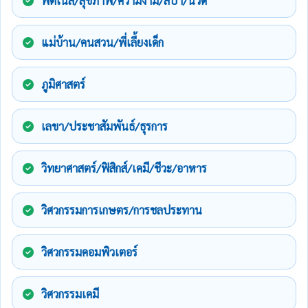
ฟิตเนส/สุขภาพ/ความงาม/สปา/นวด
แม่บ้าน/คนสวน/พี่เลี้ยงเด็ก
ภูมิศาสตร์
เลขา/ประชาสัมพันธ์/ธุรการ
วิทยาศาสตร์/ฟิสิกส์/เคมี/ชีวะ/อาหาร
วิศวกรรมการเกษตร/การชลประทาน
วิศวกรรมคอมพิวเตอร์
วิศวกรรมเคมี