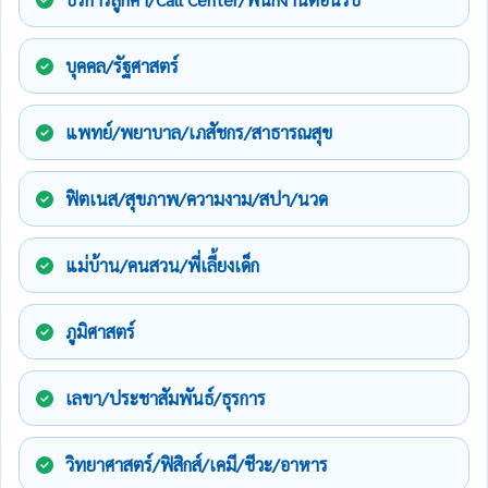
บุคคล/รัฐศาสตร์
แพทย์/พยาบาล/เภสัชกร/สาธารณสุข
ฟิตเนส/สุขภาพ/ความงาม/สปา/นวด
แม่บ้าน/คนสวน/พี่เลี้ยงเด็ก
ภูมิศาสตร์
เลขา/ประชาสัมพันธ์/ธุรการ
วิทยาศาสตร์/ฟิสิกส์/เคมี/ชีวะ/อาหาร