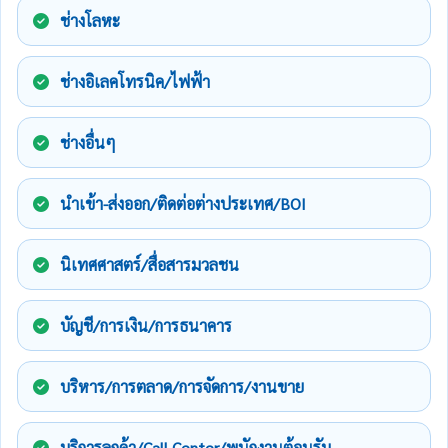
ช่างโลหะ
ช่างอิเลคโทรนิค/ไฟฟ้า
ช่างอื่นๆ
นำเข้า-ส่งออก/ติดต่อต่างประเทศ/BOI
นิเทศศาสตร์/สื่อสารมวลชน
บัญชี/การเงิน/การธนาคาร
บริหาร/การตลาด/การจัดการ/งานขาย
บริการลูกค้า/Call Center/พนักงานต้อนรับ