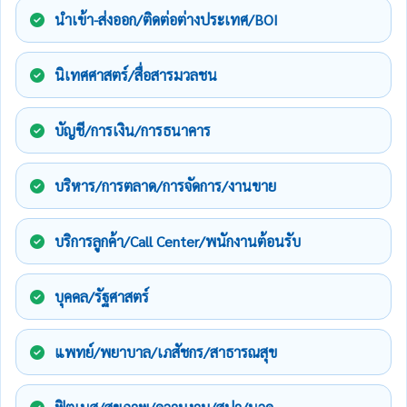
นำเข้า-ส่งออก/ติดต่อต่างประเทศ/BOI
นิเทศศาสตร์/สื่อสารมวลชน
บัญชี/การเงิน/การธนาคาร
บริหาร/การตลาด/การจัดการ/งานขาย
บริการลูกค้า/Call Center/พนักงานต้อนรับ
บุคคล/รัฐศาสตร์
แพทย์/พยาบาล/เภสัชกร/สาธารณสุข