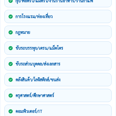
กุ๊ก/พ่อครัว/แม่ครัว/งานร้านอาหาร/ร้านกาแฟ
การโรงแรม/ท่องเที่ยว
กฎหมาย
ขับรถบรรทุก/เครน/แม็คโคร
ขับรถส่วนบุคคล/ส่งเอกสาร
คลังสินค้า/โลจิสติกส์/ขนส่ง
ครุศาสตร์/ศึกษาศาสตร์
คอมพิวเตอร์/IT