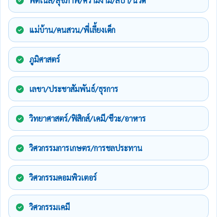
ฟิตเนส/สุขภาพ/ความงาม/สปา/นวด
แม่บ้าน/คนสวน/พี่เลี้ยงเด็ก
ภูมิศาสตร์
เลขา/ประชาสัมพันธ์/ธุรการ
วิทยาศาสตร์/ฟิสิกส์/เคมี/ชีวะ/อาหาร
วิศวกรรมการเกษตร/การชลประทาน
วิศวกรรมคอมพิวเตอร์
วิศวกรรมเคมี