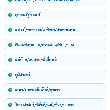
บุคคล/รัฐศาสตร์
แพทย์/พยาบาล/เภสัชกร/สาธารณสุข
ฟิตเนส/สุขภาพ/ความงาม/สปา/นวด
แม่บ้าน/คนสวน/พี่เลี้ยงเด็ก
ภูมิศาสตร์
เลขา/ประชาสัมพันธ์/ธุรการ
วิทยาศาสตร์/ฟิสิกส์/เคมี/ชีวะ/อาหาร