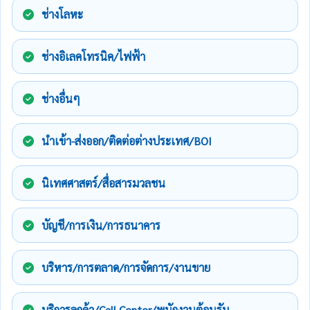
ช่างโลหะ
ช่างอิเลคโทรนิค/ไฟฟ้า
ช่างอื่นๆ
นำเข้า-ส่งออก/ติดต่อต่างประเทศ/BOI
นิเทศศาสตร์/สื่อสารมวลชน
บัญชี/การเงิน/การธนาคาร
บริหาร/การตลาด/การจัดการ/งานขาย
บริการลูกค้า/Call Center/พนักงานต้อนรับ