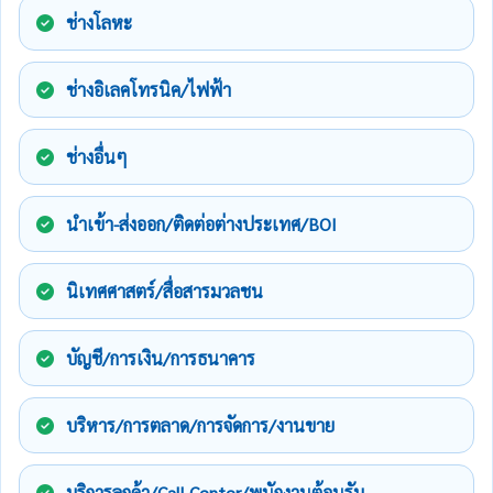
ช่างโลหะ
ช่างอิเลคโทรนิค/ไฟฟ้า
ช่างอื่นๆ
นำเข้า-ส่งออก/ติดต่อต่างประเทศ/BOI
นิเทศศาสตร์/สื่อสารมวลชน
บัญชี/การเงิน/การธนาคาร
บริหาร/การตลาด/การจัดการ/งานขาย
บริการลูกค้า/Call Center/พนักงานต้อนรับ