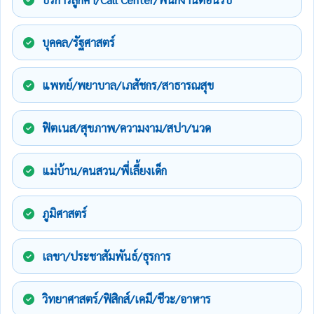
บุคคล/รัฐศาสตร์
แพทย์/พยาบาล/เภสัชกร/สาธารณสุข
ฟิตเนส/สุขภาพ/ความงาม/สปา/นวด
แม่บ้าน/คนสวน/พี่เลี้ยงเด็ก
ภูมิศาสตร์
เลขา/ประชาสัมพันธ์/ธุรการ
วิทยาศาสตร์/ฟิสิกส์/เคมี/ชีวะ/อาหาร