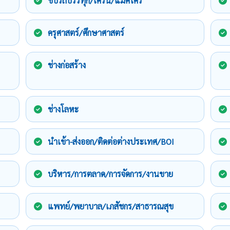
ขับรถบรรทุก/เครน/แม็คโคร
ครุศาสตร์/ศึกษาศาสตร์
ช่างก่อสร้าง
ช่างโลหะ
นำเข้า-ส่งออก/ติดต่อต่างประเทศ/BOI
บริหาร/การตลาด/การจัดการ/งานขาย
แพทย์/พยาบาล/เภสัชกร/สาธารณสุข