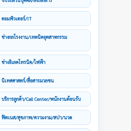
ขับรถส่วนบุคคล/ส่งเอกสาร
คอมพิวเตอร์/IT
ช่างกลโรงงาน/เทคนิคอุตสาหกรรม
ช่างอิเลคโทรนิค/ไฟฟ้า
นิเทศศาสตร์/สื่อสารมวลชน
บริการลูกค้า/Call Center/พนักงานต้อนรับ
ฟิตเนส/สุขภาพ/ความงาม/สปา/นวด