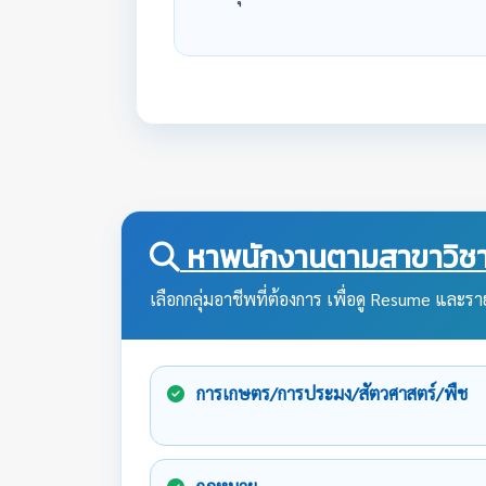
หาพนักงานตามสาขาวิชา
เลือกกลุ่มอาชีพที่ต้องการ เพื่อดู Resume และราย
การเกษตร/การประมง/สัตวศาสตร์/พืช