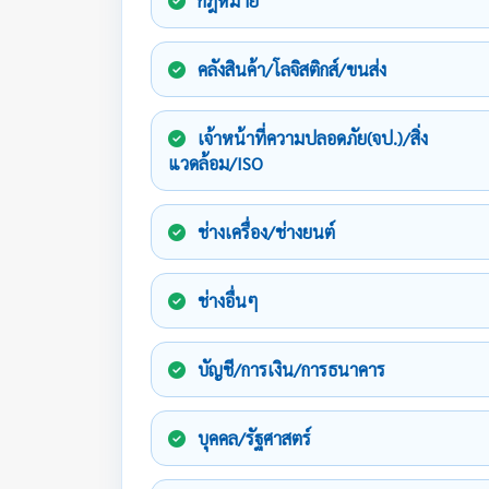
กฎหมาย
คลังสินค้า/โลจิสติกส์/ขนส่ง
เจ้าหน้าที่ความปลอดภัย(จป.)/สิ่ง
แวดล้อม/ISO
ช่างเครื่อง/ช่างยนต์
ช่างอื่นๆ
บัญชี/การเงิน/การธนาคาร
บุคคล/รัฐศาสตร์