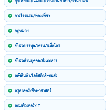
กุ๊ก/พ่อครัว/แม่ครัว/งานร้านอาหาร/ร้านกาแฟ
การโรงแรม/ท่องเที่ยว
กฎหมาย
ขับรถบรรทุก/เครน/แม็คโคร
ขับรถส่วนบุคคล/ส่งเอกสาร
คลังสินค้า/โลจิสติกส์/ขนส่ง
ครุศาสตร์/ศึกษาศาสตร์
คอมพิวเตอร์/IT