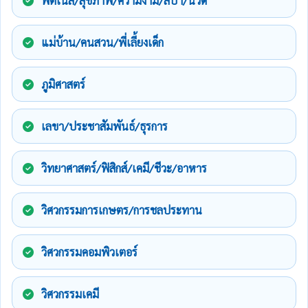
ฟิตเนส/สุขภาพ/ความงาม/สปา/นวด
แม่บ้าน/คนสวน/พี่เลี้ยงเด็ก
ภูมิศาสตร์
เลขา/ประชาสัมพันธ์/ธุรการ
วิทยาศาสตร์/ฟิสิกส์/เคมี/ชีวะ/อาหาร
วิศวกรรมการเกษตร/การชลประทาน
วิศวกรรมคอมพิวเตอร์
วิศวกรรมเคมี