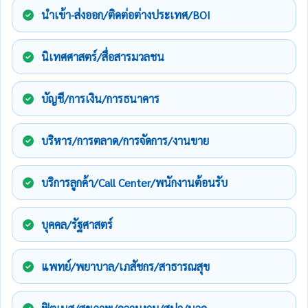
นำเข้า-ส่งออก/ติดต่อต่างประเทศ/BOI
นิเทศศาสตร์/สื่อสารมวลชน
บัญชี/การเงิน/การธนาคาร
บริหาร/การตลาด/การจัดการ/งานขาย
บริการลูกค้า/Call Center/พนักงานต้อนรับ
บุคคล/รัฐศาสตร์
แพทย์/พยาบาล/เภสัชกร/สาธารณสุข