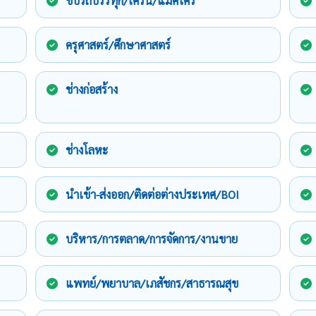
ขับรถบรรทุก/เครน/แม็คโคร
ครุศาสตร์/ศึกษาศาสตร์
ช่างก่อสร้าง
ช่างโลหะ
นำเข้า-ส่งออก/ติดต่อต่างประเทศ/BOI
บริหาร/การตลาด/การจัดการ/งานขาย
แพทย์/พยาบาล/เภสัชกร/สาธารณสุข