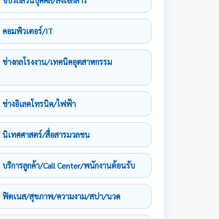
ขับรถส่วนบุคคล/ส่งเอกสาร
คอมพิวเตอร์/IT
ช่างกลโรงงาน/เทคนิคอุตสาหกรรม
ช่างอิเลคโทรนิค/ไฟฟ้า
นิเทศศาสตร์/สื่อสารมวลชน
บริการลูกค้า/Call Center/พนักงานต้อนรับ
ฟิตเนส/สุขภาพ/ความงาม/สปา/นวด