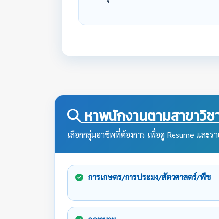
หาพนักงานตามสาขาวิชา
เลือกกลุ่มอาชีพที่ต้องการ เพื่อดู Resume และราย
การเกษตร/การประมง/สัตวศาสตร์/พืช