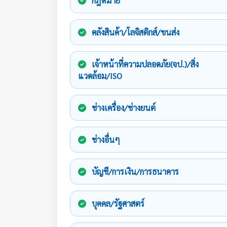
กฎหมาย
คลังสินค้า/โลจิสติกส์/ขนส่ง
เจ้าหน้าที่ความปลอดภัย(จป.)/สิ่ง
แวดล้อม/ISO
ช่างเครื่อง/ช่างยนต์
ช่างอื่นๆ
บัญชี/การเงิน/การธนาคาร
บุคคล/รัฐศาสตร์