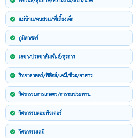
ฟิตเนส/สุขภาพ/ความงาม/สปา/นวด
แม่บ้าน/คนสวน/พี่เลี้ยงเด็ก
ภูมิศาสตร์
เลขา/ประชาสัมพันธ์/ธุรการ
วิทยาศาสตร์/ฟิสิกส์/เคมี/ชีวะ/อาหาร
วิศวกรรมการเกษตร/การชลประทาน
วิศวกรรมคอมพิวเตอร์
วิศวกรรมเคมี