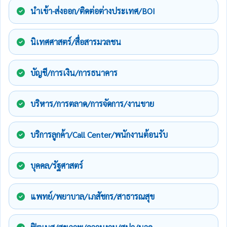
นำเข้า-ส่งออก/ติดต่อต่างประเทศ/BOI
นิเทศศาสตร์/สื่อสารมวลชน
บัญชี/การเงิน/การธนาคาร
บริหาร/การตลาด/การจัดการ/งานขาย
บริการลูกค้า/Call Center/พนักงานต้อนรับ
บุคคล/รัฐศาสตร์
แพทย์/พยาบาล/เภสัชกร/สาธารณสุข