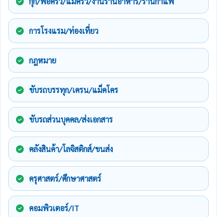
กุ๊ก/พ่อครัว/แม่ครัว/งานร้านอาหาร/ร้านกาแฟ
การโรงแรม/ท่องเที่ยว
กฎหมาย
ขับรถบรรทุก/เครน/แม็คโคร
ขับรถส่วนบุคคล/ส่งเอกสาร
คลังสินค้า/โลจิสติกส์/ขนส่ง
ครุศาสตร์/ศึกษาศาสตร์
คอมพิวเตอร์/IT