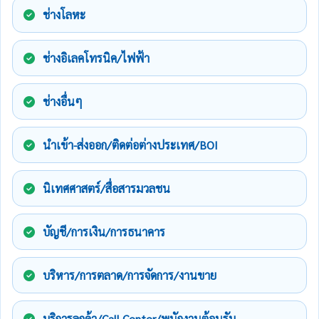
ช่างโลหะ
ช่างอิเลคโทรนิค/ไฟฟ้า
ช่างอื่นๆ
นำเข้า-ส่งออก/ติดต่อต่างประเทศ/BOI
นิเทศศาสตร์/สื่อสารมวลชน
บัญชี/การเงิน/การธนาคาร
บริหาร/การตลาด/การจัดการ/งานขาย
บริการลูกค้า/Call Center/พนักงานต้อนรับ