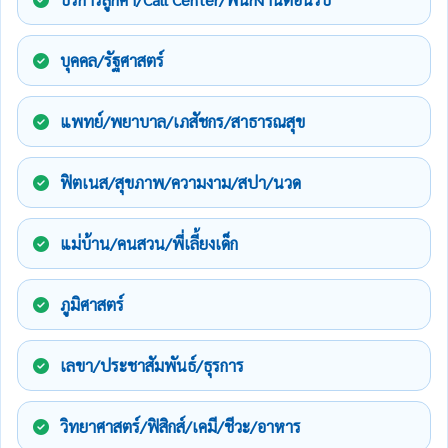
บุคคล/รัฐศาสตร์
แพทย์/พยาบาล/เภสัชกร/สาธารณสุข
ฟิตเนส/สุขภาพ/ความงาม/สปา/นวด
แม่บ้าน/คนสวน/พี่เลี้ยงเด็ก
ภูมิศาสตร์
เลขา/ประชาสัมพันธ์/ธุรการ
วิทยาศาสตร์/ฟิสิกส์/เคมี/ชีวะ/อาหาร