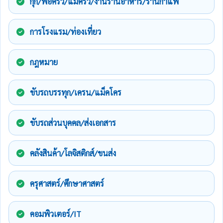
กุ๊ก/พ่อครัว/แม่ครัว/งานร้านอาหาร/ร้านกาแฟ
การโรงแรม/ท่องเที่ยว
กฎหมาย
ขับรถบรรทุก/เครน/แม็คโคร
ขับรถส่วนบุคคล/ส่งเอกสาร
คลังสินค้า/โลจิสติกส์/ขนส่ง
ครุศาสตร์/ศึกษาศาสตร์
คอมพิวเตอร์/IT