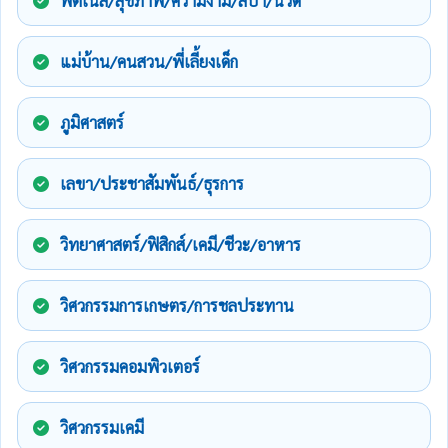
ฟิตเนส/สุขภาพ/ความงาม/สปา/นวด
แม่บ้าน/คนสวน/พี่เลี้ยงเด็ก
ภูมิศาสตร์
เลขา/ประชาสัมพันธ์/ธุรการ
วิทยาศาสตร์/ฟิสิกส์/เคมี/ชีวะ/อาหาร
วิศวกรรมการเกษตร/การชลประทาน
วิศวกรรมคอมพิวเตอร์
วิศวกรรมเคมี