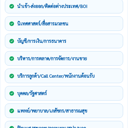
นำเข้า-ส่งออก/ติดต่อต่างประเทศ/BOI
นิเทศศาสตร์/สื่อสารมวลชน
บัญชี/การเงิน/การธนาคาร
บริหาร/การตลาด/การจัดการ/งานขาย
บริการลูกค้า/Call Center/พนักงานต้อนรับ
บุคคล/รัฐศาสตร์
แพทย์/พยาบาล/เภสัชกร/สาธารณสุข